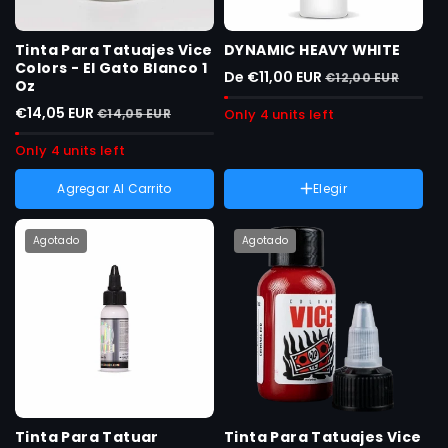
Tinta Para Tatuajes Vice
DYNAMIC HEAVY WHITE
Colors - El Gato Blanco 1
De €11,00 EUR
€12,00 EUR
Oz
€14,05 EUR
€14,05 EUR
Only 4 units left
Only 4 units left
Agregar Al Carrito
Elegir
Peso :
8 oz
Variante
8 oz
agotada
Agotado
Agotado
Variante
1 oz
o
agotada
no
o
disponible
no
disponible
Tinta Para Tatuar
Tinta Para Tatuajes Vice