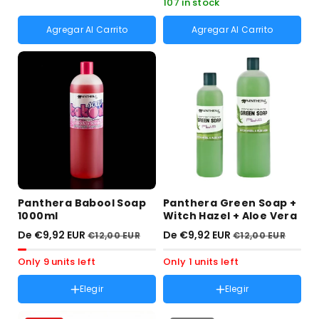
107 in stock
Agregar Al Carrito
Agregar Al Carrito
Panthera Babool Soap
Panthera Green Soap +
1000ml
Witch Hazel + Aloe Vera
De €9,92 EUR
De €9,92 EUR
€12,00 EUR
€12,00 EUR
Only 9 units left
Only 1 units left
Elegir
Elegir
Tamaño :
1000 ml
Tamaño :
1000 ml
Variante
Variante
500 ml
500 ml