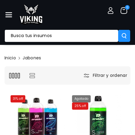
Mente Al
0
Contenido
Busca tus insumos
Inicio
Jabones
Filtrar y ordenar
31% off
Agotado
25% off