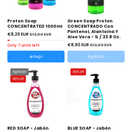
Proton Soap
Green Soap Proton
CONCENTRATED 1000ml
CONCENTRADO Con
Pantenol, Alantoina Y
€8,26 EUR
€12,00 EUR
Aloe Vera - 1L / 33.8 Oz.
€8,90 EUR
Only 7 units left
€12,00 EUR
Elegir
Agotado
Color :
Azul
Agotado
40% off
Rosa
Variante
Azul
Variante
Verde
Variante
agotada
agotada
agotada
40% off
o
o
o
no
no
no
disponible
disponible
disponible
RED SOAP - Jabón
BLUE SOAP - Jabón