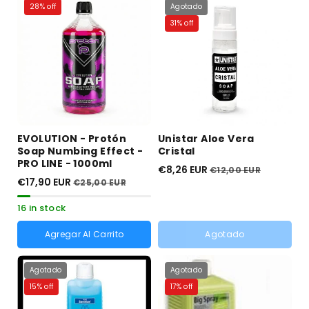
agotada
agotada
28% off
Agotado
Variante
Variante
1000 ml
1000 ml
o
o
agotada
agotada
no
no
31% off
o
o
disponible
disponible
no
no
disponible
disponible
EVOLUTION - Protón
Unistar Aloe Vera
Soap Numbing Effect -
Cristal
PRO LINE - 1000ml
€8,26 EUR
€12,00 EUR
€17,90 EUR
€25,00 EUR
16 in stock
Agregar Al Carrito
Agotado
Agotado
Agotado
15% off
17% off