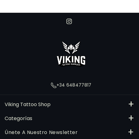
I
n
s
t
a
g
r
+34 648477817
a
m
Viking Tattoo Shop
C/ Angel Guimera 4, Extramurs, 46008, Valencia
Categorías
648477817
Tintas
Únete A Nuestro Newsletter
pedidos@vikingtattooshop.com