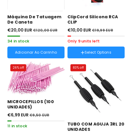
Máquina De Tatuagem
ClipCord Silicona RCA
De Caneta
CLIP
€20,00 EUR
€10,00 EUR
€120,00 EUR
€19,99 EUR
34 in stock
Only 9 units left
Cores :
negro
Variante
negro
Adicionar Ao Carrinho
Select Options
esgotada
Variante
verde
ou
esgotada
indisponível
26% off
83% off
Variante
amarelo
ou
esgotada
indisponível
ou
indisponível
MICROCEPILLOS (100
UNIDADES)
€6,99 EUR
€9,50 EUR
TUBO COM AGUJA 3RL 20
11 in stock
UNIDADES