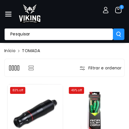
A O Conte
0
Údo
Pesquisar
Início
TOMADA
Filtrar e ordenar
83% off
49% off