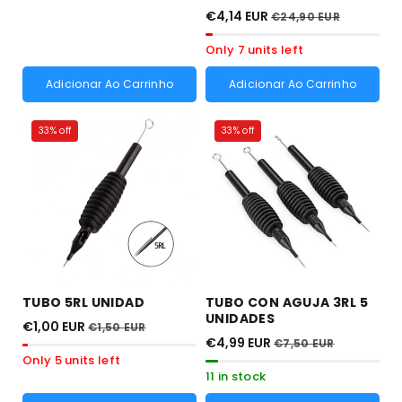
€4,14 EUR
€24,90 EUR
Only 7 units left
Adicionar Ao Carrinho
Adicionar Ao Carrinho
33% off
33% off
TUBO 5RL UNIDAD
TUBO CON AGUJA 3RL 5
UNIDADES
€1,00 EUR
€1,50 EUR
€4,99 EUR
€7,50 EUR
Only 5 units left
11 in stock