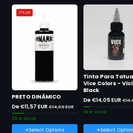
17% off
Tinta Para Tatua
Vice Colors - Vic
Black
PRETO DINÂMICO
De €14,05 EUR
€14,
De €11,57 EUR
€14,00 EUR
14 in stock
28 in stock
Tamaño :
30 ml
Peso :
1 onça
Select Options
Select Optio
Variante
30 ml