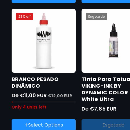
esgotada
Variante
Variante
1 onça
250 ml
ou
esgotada
esgotada
indisponível
Variante
Variante
8 onças
500 ml
ou
ou
23% off
Esgotado
esgotada
esgotada
indisponível
indisponível
ou
ou
indisponível
indisponível
BRANCO PESADO
Tinta Para Tatua
DINÂMICO
VIKING-INK BY
DYNAMIC COLOR
De €11,00 EUR
€12,00 EUR
White Ultra
Only 4 units left
De €7,85 EUR
Talla :
0,5 onças
Variante
0,5 onças
esgotada
Peso :
8 onças
Select Options
Esgotado
Variante
1 onça
ou
esgotada