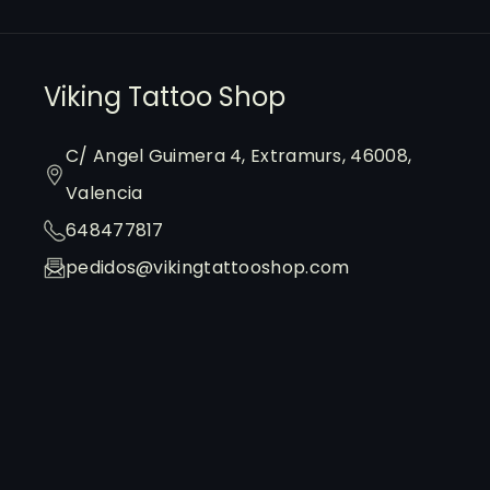
s
t
a
Viking Tattoo Shop
g
C/ Angel Guimera 4, Extramurs, 46008,
r
Valencia
a
648477817
m
pedidos@vikingtattooshop.com