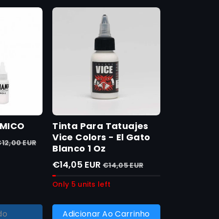
ÂMICO
Tinta Para Tatuajes
Vice Colors - El Gato
12,00 EUR
Blanco 1 Oz
€14,05 EUR
€14,05 EUR
Only 5 units left
do
Adicionar Ao Carrinho