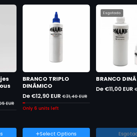
Esgotado
jes
BRANCO TRIPLO
BRANCO DIN
ious
DINÂMICO
De €11,00 EUR
€
De €12,90 EUR
€31,40 EUR
05 EUR
Only 6 units left
Peso :
8 onças
Peso :
8 onças
ns
Select Options
Esgota