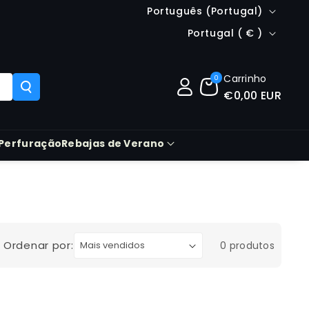
Idioma
Português (Portugal)
País/região
Portugal ( € )
Carrinho
0
€0,00 EUR
Perfuração
Rebajas de Verano
Ordenar por:
0 produtos