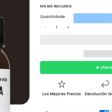
IVA NO INCLUIDO
Quantidade
Diminuir
Aumentar
a
a
quantidade
quantidade
de
de
COCOA
COCOA
BEAN
BEAN
¿Nece
(Eternal)
(Eternal)
Los Mejores Precios
Devolución G