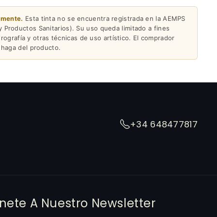
amente.
Esta tinta no se encuentra registrada en la AEMPS
Productos Sanitarios). Su uso queda limitado a fines
erografía y otras técnicas de uso artístico. El comprador
 haga del producto.
+34 648477817
nete A Nuestro Newsletter