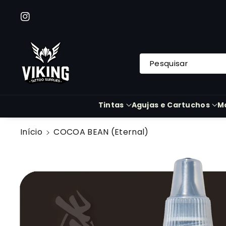
A O Cont
Eúdo
Instagram
Pesquisar
Tintas
Agujas e Cartuchos
M
Início
COCOA BEAN (Eternal)
Saltar Para
A
Informação
Do Produto