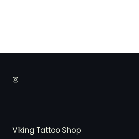
I
n
s
t
a
Viking Tattoo Shop
g