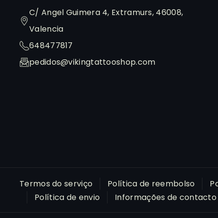
C/ Angel Guimera 4, Extramurs, 46008,
r
Valencia
a
648477817
m
pedidos@vikingtattooshop.com
Termos do serviço
Política de reembolso
Po
Política de envio
Informações de contacto