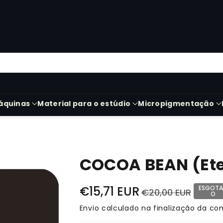
áquinas
Material para o estúdio
Micropigmentação
COCOA BEAN (Ete
€15,71 EUR
ESGOT
€20,00 EUR
O
Envio
calculado na finalização da co