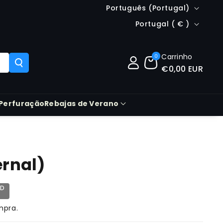
Idioma
Português (Portugal)
País/região
Portugal ( € )
Carrinho
0
€0,00 EUR
Perfuração
Rebajas de Verano
rnal)
AD
mpra.