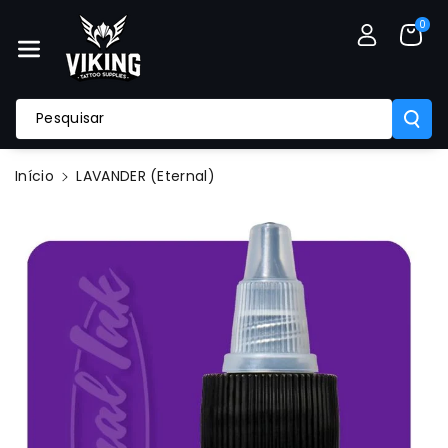
A O Conte
0
Údo
Pesquisar
Início
LAVANDER (Eternal)
Saltar Para
A
Informação
Do Produto