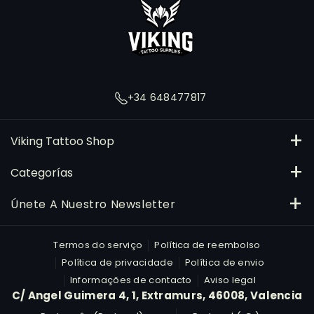
s
t
a
g
r
+34 648477817
a
m
Viking Tattoo Shop
C/ Angel Guimera 4, Extramurs, 46008, Valencia
Categorías
648477817
Tintas
Únete A Nuestro Newsletter
pedidos@vikingtattooshop.com
Agujas e Cartuchos
Subscreve
E-mail
Termos do serviço
Política de reembolso
R
Máquinas
Política de privacidade
Política de envio
Informações de contacto
Aviso legal
Al suscribirte, aceptas nuestra Política de Privacidad.
Material para o estúdio
C/ Angel Guimera 4, 1, Extramurs, 46008, Valencia