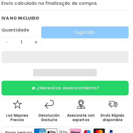
Envio
calculado na finalização da compra.
IVA NO INCLUIDO
Quantidade
Esgotado
Diminuir
Aumentar
a
a
quantidade
quantidade
de
de
LAVANDER
LAVANDER
(Eternal)
(Eternal)
¿Necesitas asesoramiento?
Los Mejores
Devolución
Asesorate con
Envío Rápido
Precios
Gratuita
expertos
disponible
Pago seguro