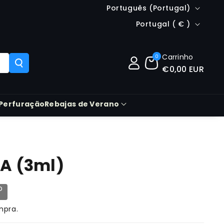
Idioma
Português (Portugal)
País/região
Portugal ( € )
Carrinho
0
€0,00 EUR
Perfuração
Rebajas de Verano
A (3ml)
D
mpra.