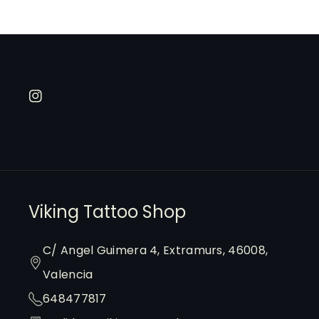
I
n
s
t
a
Viking Tattoo Shop
g
C/ Angel Guimera 4, Extramurs, 46008,
r
Valencia
a
648477817
m