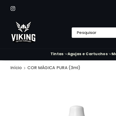
A O Cont
Eúdo
Instagram
Pesquisar
Tintas
Agujas e Cartuchos
M
Início
COR MÁGICA PURA (3ml)
Saltar Para
A
Informação
Do Produto