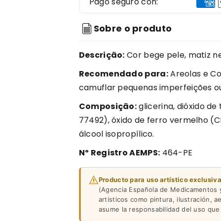
Pago seguro con:
Sobre o produto
Descrição:
Cor bege pele, matiz ne
Recomendado para:
Areolas e Co
camuflar pequenas imperfeições ou
Composição:
glicerina, dióxido de 
77492), óxido de ferro vermelho (CI
álcool isopropílico.
Nº Registro AEMPS:
464-PE
Producto para uso artístico exclusiv
(Agencia Española de Medicamentos y 
artísticos como pintura, ilustración, a
asume la responsabilidad del uso que