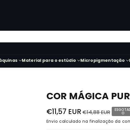
áquinas
Material para o estúdio
Micropigmentação
COR MÁGICA PUR
€11,57 EUR
ESGOTA
€14,88 EUR
O
Envio
calculado na finalização da co