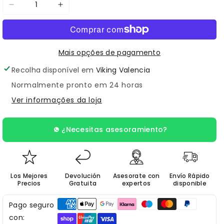
Diminuir
Aumentar
a
a
quantidade
quantidade
de
de
Mais opções de pagamento
TUBO
TUBO
Recolha disponível em
Viking Valencia
5MG
5MG
Normalmente pronto em 24 horas
UNIDAD
UNIDAD
Ver informações da loja
¿Necesitas asesoramiento?
Los Mejores
Devolución
Asesorate con
Envío Rápido
Precios
Gratuita
expertos
disponible
Pago seguro
con: