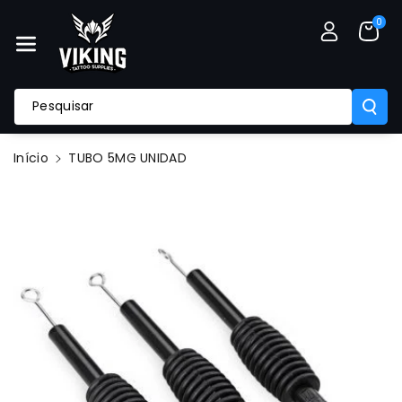
A O Conte
0
Údo
Pesquisar
Início
TUBO 5MG UNIDAD
Saltar Para
A
Informação
Do Produto