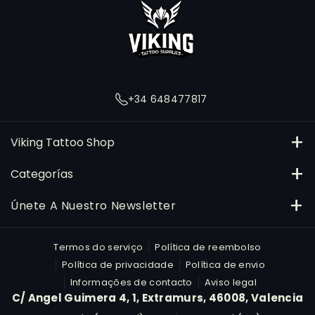
s
t
a
g
r
+34 648477817
a
m
Viking Tattoo Shop
C/ Angel Guimera 4, Extramurs, 46008, Valencia
Categorías
648477817
Tintas
Únete A Nuestro Newsletter
pedidos@vikingtattooshop.com
Agujas e Cartuchos
Subscreve
E-mail
Termos do serviço
Política de reembolso
R
Máquinas
Política de privacidade
Política de envio
Informações de contacto
Aviso legal
Al suscribirte, aceptas nuestra Política de Privacidad.
Material para o estúdio
C/ Angel Guimera 4, 1, Extramurs, 46008, Valencia