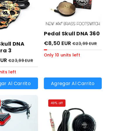
Pedal Skull DNA 360
€8,50 EUR
Skull DNA
€23,99 EUR
ra 3
Only 10 units left
EUR
€23,99 EUR
nits left
ar Al Carrito
Agregar Al Carrito
49% off