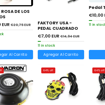
Pedal 
 ROSA DE LOS
€10,00
TOS
FAKTORY USA -
0 EUR
11 in stoc
€20,75 EUR
PEDAL CUADRADO
ock
€7,00 EUR
€14,94 EUR
11 in stock
Colores
gar Al Carrito
Agregar Al Carrito
Var
Rojo
ag
V
Verde
o
a
no
Naranj
o
dis
ff
64% off
64% off
n
d