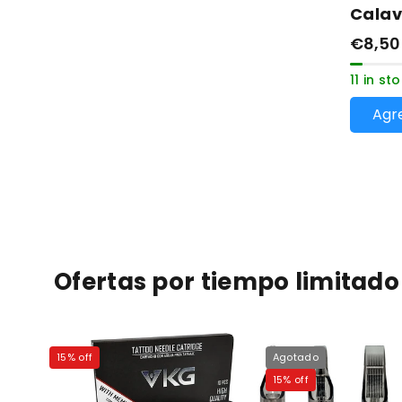
Calav
€8,50
11 in st
Agre
Ofertas por tiempo limitado
15% off
Agotado
15% off