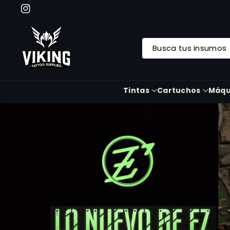
Mente Al
Instagram
Contenid
O
Busca tus insumos
Tintas
Cartuchos
Máqu