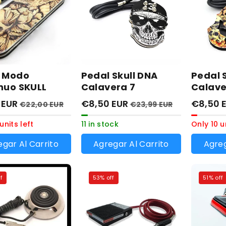
l Modo
Pedal Skull DNA
Pedal 
nuo SKULL
Calavera 7
Calave
0 EUR
€8,50 EUR
€8,50 
€22,00 EUR
€23,99 EUR
units left
11 in stock
Only 10 u
gar Al Carrito
Agregar Al Carrito
Agreg
f
53% off
51% off