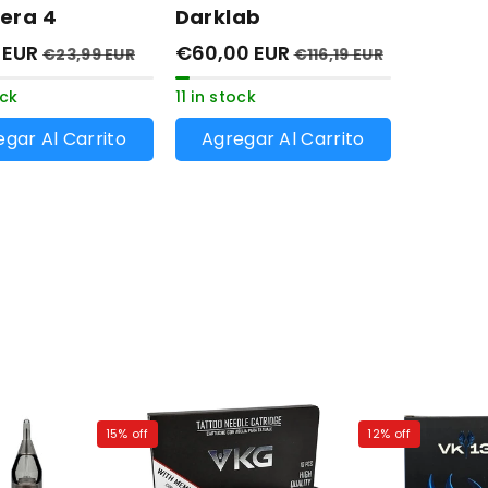
era 4
Darklab
 EUR
€60,00 EUR
€23,99 EUR
€116,19 EUR
ock
11 in stock
gar Al Carrito
Agregar Al Carrito
15% off
12% off