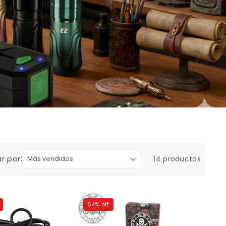
r por:
14 productos
64% off