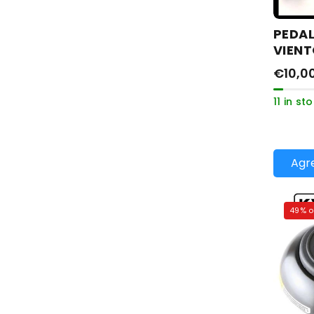
PEDAL
VIEN
€10,0
11 in st
Agre
49% o