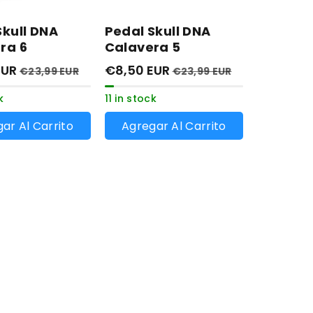
Skull DNA
Pedal Skull DNA
ra 6
Calavera 5
EUR
€8,50 EUR
€23,99 EUR
€23,99 EUR
k
11 in stock
ar Al Carrito
Agregar Al Carrito