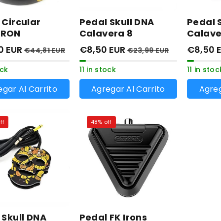
 Circular
Pedal Skull DNA
Pedal 
RON
Calavera 8
Calave
0 EUR
€8,50 EUR
€8,50 
€44,81 EUR
€23,99 EUR
ock
11 in stock
11 in stoc
gar Al Carrito
Agregar Al Carrito
Agreg
ff
48% off
 Skull DNA
Pedal FK Irons