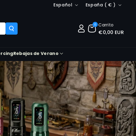
Idioma
País/región
Español
España ( € )
Carrito
0
€0,00 EUR
ercing
Rebajas de Verano