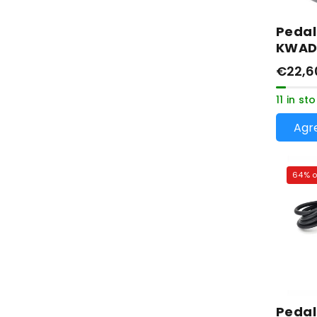
Pedal
KWAD
€22,6
11 in st
Agre
64% o
Pedal