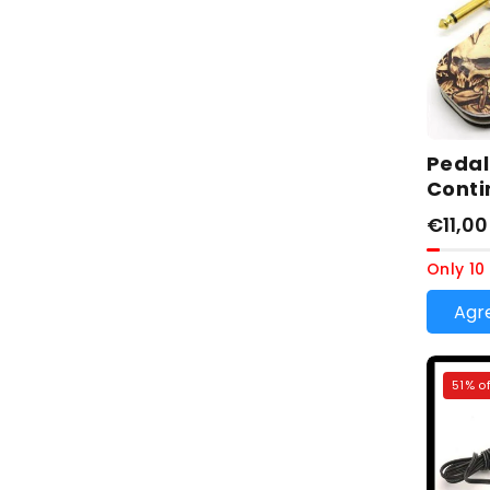
Peda
Conti
€11,0
Only 10 
Agre
51% of