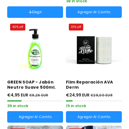
Colores :
Negro
38 in stock
Variante
Negro
agotada
Elegir
Agregar Al Carrito
Variante
MARRON OSCURO
o
agotada
no
Variante
MARRON CLARO
o
disponible
40% off
10% off
agotada
no
Variante
MARRON
o
disponible
agotada
no
Variante
GRIS
o
disponible
agotada
no
o
disponible
no
disponible
GREEN SOAP - Jabón
Film Reparación AVA
Neutro Suave 500ml.
Derm
€4,95 EUR
€24,99 EUR
€8,26 EUR
€28,00 EUR
39 in stock
19 in stock
Agregar Al Carrito
Agregar Al Carrito