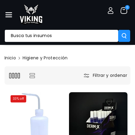
Mente Al
0
Contenido
Busca tus insumos
Inicio
Higiene y Protección
Filtrar y ordenar
33% off