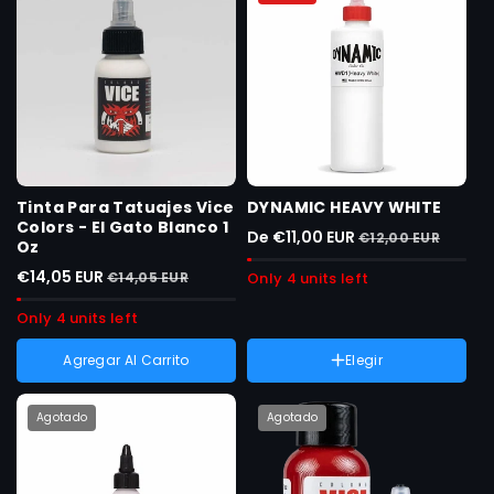
agotada
agotada
no
no
o
o
disponible
disponible
no
no
disponible
disponible
Tinta Para Tatuajes Vice
DYNAMIC HEAVY WHITE
Colors - El Gato Blanco 1
De €11,00 EUR
€12,00 EUR
Oz
€14,05 EUR
€14,05 EUR
Only 4 units left
Only 4 units left
Agregar Al Carrito
Elegir
Peso :
8 oz
Variante
8 oz
agotada
Agotado
Agotado
Variante
1 oz
o
agotada
no
o
disponible
no
disponible