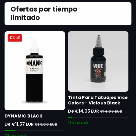
Ofertas por tiempo
limitado
17% off
Tinta Para Tatuajes Vice
Colors - Vicious Black
De €14,05 EUR
€14,05 EUR
DYNAMIC BLACK
11 in stock
De €11,57 EUR
€14,00 EUR
27 in stock