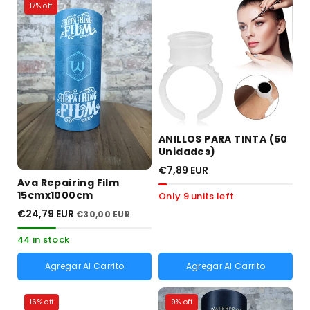
17% off
ANILLOS PARA TINTA (50
Unidades)
€7,89 EUR
Ava Repairing Film
15cmx1000cm
Only 9 units left
€24,79 EUR
€30,00 EUR
44 in stock
Agregar Al Carrito
Agregar Al Carrito
16% off
9% off