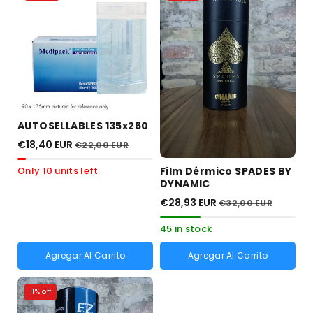
AUTOSELLABLES 135x260
€18,40 EUR
€22,00 EUR
Film Dérmico SPADES BY
Only 10 units left
DYNAMIC
€28,93 EUR
€32,00 EUR
45 in stock
Agregar Al Carrito
Agregar Al Carrito
11% off