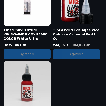
Tinta Para Tatuar
Tinta Para Tatuajes Vice
VIKING-INK BY DYNAMIC
Colors - Criminal Red 1
COLOR White Ultra
Oz
De €7,85 EUR
€14,05 EUR
Talla :
0,5 OZ
€14,05 EUR
Variante
0,5 OZ
agotada
Agotado
Agotado
Variante
1 OZ
o
agotada
no
Variante
4 OZ
o
disponible
agotada
no
Variante
8 OZ
o
disponible
agotada
no
o
disponible
no
disponible