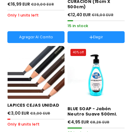
CURACIÓN (15cm X
€16,99 EUR
€20,00 EUR
500cm)
€12,40 EUR
Only 1 units left
€15,00 EUR
15 in stock
Agregar Al Carrito
Elegir
Formato :
15cm x 500cm
40% off
Variante
15cm x 500cm
agotada
o
no
disponible
LAPICES CEJAS UNIDAD
BLUE SOAP - Jabón
€3,00 EUR
€3,00 EUR
Neutro Suave 500ml.
€4,95 EUR
€8,26 EUR
Only 8 units left