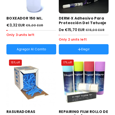
BOXEADOR 150 ML.
DERM·X Adhesivo Para
Protección Del Tatuaje
€3,32 EUR
€5,00 EUR
De €15,70 EUR
€15,00 EUR
Only 3 units left
Only 2 units left
DermX- Caja 10 UNID :
DermX-
Agregar Al Carrito
Elegir
Caja 10 UNID
Variant
DermX- Caja 10 UNID
agotad
15% off
17% off
Variante
DermX - 1 UNIDAD
o
agotada
no
o
disponi
no
disponible
RASURADORAS
REPAIRING FILM ROLLO DE