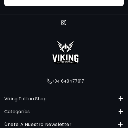
I
n
s
t
a
g
r
+34 648477817
a
m
Viking Tattoo Shop
C/ Angel Guimera 4, Extramurs, 46008, Valencia
Categorías
648477817
Tintas
Únete A Nuestro Newsletter
pedidos@vikingtattooshop.com