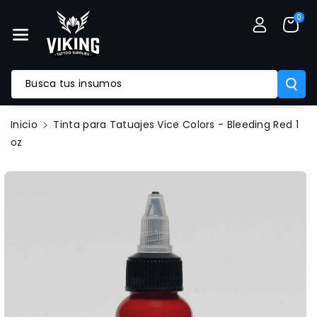
Mente Al
0
Contenido
Busca tus insumos
Inicio
Tinta para Tatuajes Vice Colors - Bleeding Red 1
Ir
oz
Directamente
A La
Información
Del Producto