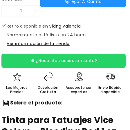
Agregar Al Carrito
Reducir
Aumentar
cantidad
cantidad
Retiro disponible en
Viking Valencia
para
para
Normalmente está listo en 24 horas
Tinta
Tinta
Ver información de la tienda
para
para
Tatuajes
Tatuajes
¿Necesitas asesoramiento?
Vice
Vice
Colors
Colors
-
-
Bleeding
Bleeding
Los Mejores
Devolución
Asesorate con
Envío Rápido
Red
Precios
Red
Gratuita
expertos
disponible
1
1
Sobre el producto:
oz
oz
Tinta para Tatuajes Vice