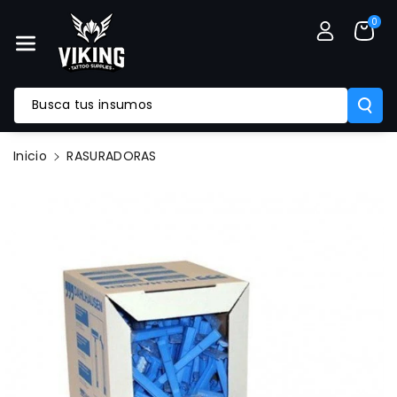
Mente Al
0
Contenido
Busca tus insumos
Ir
Inicio
RASURADORAS
Directamente
A La
Información
Del Producto