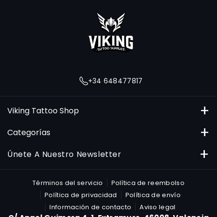
n
s
t
a
g
r
+34 648477817
a
m
Viking Tattoo Shop
C/ Angel Guimera 4, Extramurs, 46008, Valencia
Categorías
648477817
Tintas
Únete A Nuestro Newsletter
pedidos@vikingtattooshop.com
Cartuchos
Suscribirse
Correo electrónico
Términos del servicio
Política de reembolso
Máquinas
Política de privacidad
Política de envío
Al suscribirte, aceptas nuestra Política de Privacidad.
Información de contacto
Aviso legal
Material para el Estudio