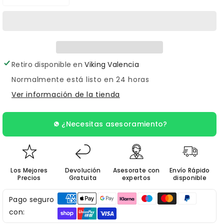
Reducir
Aumentar
cantidad
cantidad
para
para
Cubre
Cubre
Clipcord
Clipcord
Retiro disponible en
Viking Valencia
ECO
ECO
Normalmente está listo en 24 horas
100%
100%
Ver información de la tienda
¿Necesitas asesoramiento?
Los Mejores
Devolución
Asesorate con
Envío Rápido
Precios
Gratuita
expertos
disponible
Pago seguro
con: