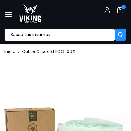
Mente Al
0
Contenido
Busca tus insumos
Ir
Inicio
Cubre Clipcord ECO 100%
Directamente
A La
Información
Del Producto