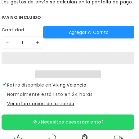
Los
gastos de envío
se calculan en la pantalla de pago.
IVA NO INCLUIDO
Cantidad
Agregar Al Carrito
Reducir
Aumentar
cantidad
cantidad
para
para
Dynamic
Dynamic
PMU
PMU
Retiro disponible en
Viking Valencia
Peach
Peach
Normalmente está listo en 24 horas
12
12
Ver información de la tienda
¿Necesitas asesoramiento?