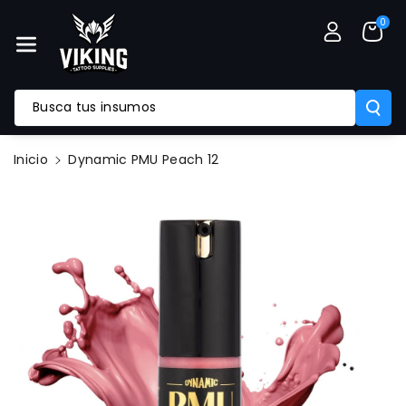
Mente Al
0
Contenido
Busca tus insumos
Ir
Inicio
Dynamic PMU Peach 12
Directamente
A La
Información
Del Producto