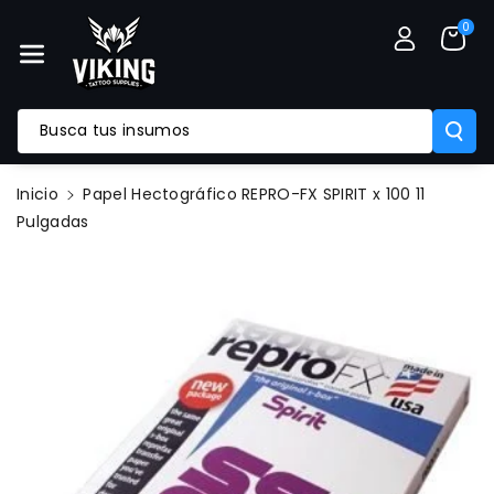
Mente Al
0
Contenido
Busca tus insumos
Inicio
Papel Hectográfico REPRO-FX SPIRIT x 100 11
Ir
Pulgadas
Directamente
A La
Información
Del Producto