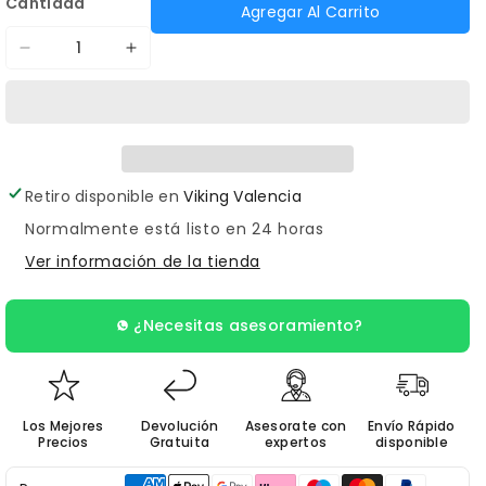
Cantidad
Agregar Al Carrito
Reducir
Aumentar
cantidad
cantidad
para
para
Papel
Papel
Hectográfico
Hectográfico
Retiro disponible en
Viking Valencia
REPRO-
REPRO-
Normalmente está listo en 24 horas
FX
FX
Ver información de la tienda
SPIRIT
SPIRIT
x
x
100
100
¿Necesitas asesoramiento?
11
11
Pulgadas
Pulgadas
Los Mejores
Devolución
Asesorate con
Envío Rápido
Precios
Gratuita
expertos
disponible