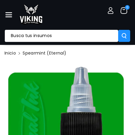
Mente Al
0
Contenido
Busca tus insumos
Ir
Inicio
Spearmint (Eternal)
Directamente
A La
Información
Del Producto