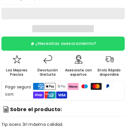
Reducir
Aumentar
cantidad
cantidad
para
para
TIPS
TIPS
ACERO
ACERO
3RL
3RL
¿Necesitas asesoramiento?
Los Mejores
Devolución
Asesorate con
Envío Rápido
Precios
Gratuita
expertos
disponible
Pago seguro
con:
Sobre el producto:
Tip acero 3rl máxima calidad.