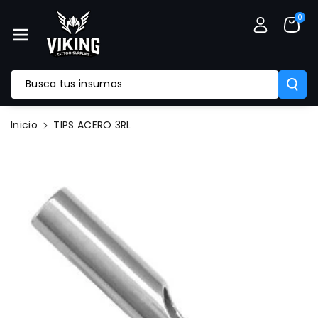
Mente Al
0
Contenido
Busca tus insumos
Ir
Inicio
TIPS ACERO 3RL
Directamente
A La
Información
Del Producto